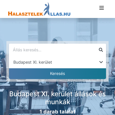
Budapest XI. kerület állások és
munkák
1 darab találat