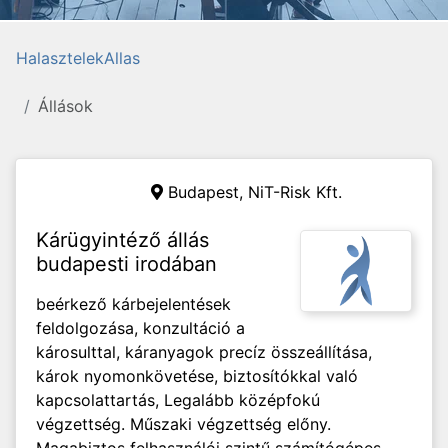
HalasztelekAllas
Állások
Budapest, NiT-Risk Kft.
Kárügyintéző állás
budapesti irodában
beérkező kárbejelentések
feldolgozása, konzultáció a
károsulttal, káranyagok precíz összeállítása,
károk nyomonkövetése, biztosítókkal való
kapcsolattartás, Legalább középfokú
végzettség. Műszaki végzettség előny.