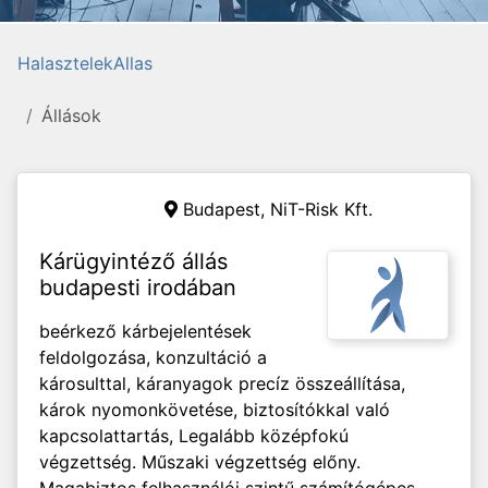
HalasztelekAllas
Állások
Budapest, NiT-Risk Kft.
Kárügyintéző állás
budapesti irodában
beérkező kárbejelentések
feldolgozása, konzultáció a
károsulttal, káranyagok precíz összeállítása,
károk nyomonkövetése, biztosítókkal való
kapcsolattartás, Legalább középfokú
végzettség. Műszaki végzettség előny.