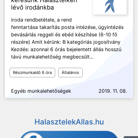
keresünk Halásztelken
lévő irodánkba
iroda rendbetétele, a rend
fenntartása takarítás posta intézése, ügyintézés
bevásárlás reggeli és ebéd készítése (6-10 fő
részére) Amit kérünk: B kategóriás jogosítvány
Kezdés: azonnal 6 órás bejelentett állás hosszú
távú munkalehetőség megbecsült...
Részmunkaidő 6 óra
Általános
Egyéb munkalehetőségek
2019. 11. 08.
HalasztelekAllas.hu