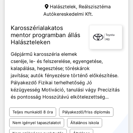
Halásztelek,
Reálszisztéma
Autókereskedelmi Kft.
Karosszérialakatos
mentor programban állás
Halászteleken
Gépjármű karosszéria elemek
cseréje, le- és felszerelése, egyengetése,
kalapálása, hegesztése; töréskárok
javítása; autók fényezésre történő előkészítése.
Pályakezdő Fizikai terhelhetőség Jó
kézügyesség Motiváció, tanulási vágy Precizitás
és pontosság Hosszútávú elkötelezettség...
Teljes munkaidő 8 óra
Pályakezdő/friss diplomás
Nem igényel tapasztalatot
Általános iskola