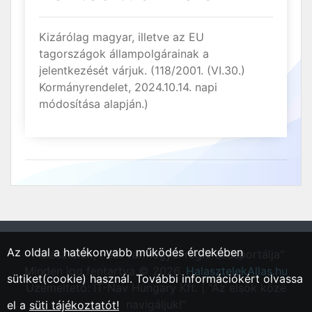
Kizárólag magyar, illetve az EU
tagországok állampolgárainak a
jelentkezését várjuk. (118/2001. (VI.30.)
Kormányrendelet, 2024.10.14. napi
módosítása alapján.)
Az oldal a hatékonyabb működés érdekében
"Halásztelek, Pest vármegyei régió állásportálja"
Minden jog fentartva © 2026.
HalasztelekAllas.hu
sütiket(cookie) használ. További információkért olvassa
Üzemeltető: IT-Nav Hungary Kft. | "Az elsők közé
navigáljuk!"
el a
süti tájékoztatót!