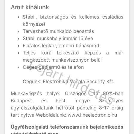
Amit kínálunk
Stabil, biztonságos és kellemes családias
környezet
Tervezhető munkaidő beosztás
Stabil munkahely immár 15 éve
Fiatalos légkör, emberi bánásmód
Teljes körű felkészítő képzés a már
megkezdett munkaviszonyon belül
Céges gépjármű és telefon
Cégünk: Elektronika Vonala Security Kft.
Munkavégzés helye: Országos, de 80%-ban
Budapest és Pest megye Személyes
ügyfélszolgálatunk hétfőtől péntekig 8-17 óráig
tart nyitva Weboldalunk:
www.lineelectronic.hu
Ügyfélszolgálati telefonszámunk bejelentkezés