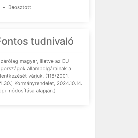
Beosztott
Fontos tudnivaló
izárólag magyar, illetve az EU
agországok állampolgárainak a
elentkezését várjuk. (118/2001.
VI.30.) Kormányrendelet, 2024.10.14.
api módosítása alapján.)