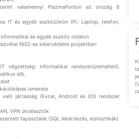
szerint valamennyi PlazmaPonton az ország 8
a IT és egyéb eszközökön (Pl.: Laptop, telefon,
informatikai és egyéb eszköz oldalon
észvétel NIS2-es kibervédelmi projektben
K
T végzettség: informatikai rendszerüzemeltető,
t
atikus stb.
j
alat
(
kációképes ismerete
n
 való jártasság (Excel, Android és IOS rendszer
VLAN, VPN útválasztók
erzett tapasztalat (SQL lekérdezés, statisztikák)