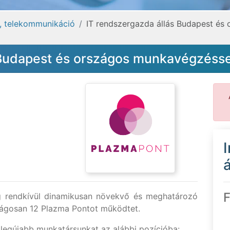
a, telekommunikáció
IT rendszergazda állás Budapest és
 Budapest és országos munkavégzésse
á
F
g rendkívül dinamikusan növekvő és meghatározó
zágosan 12 Plazma Pontot működtet.
 legújabb munkatársunkat az alábbi pozícióba: