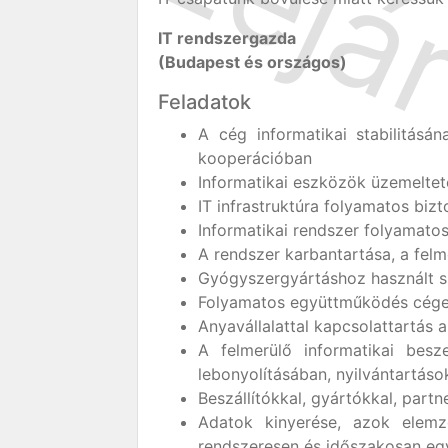
IT rendszergazda
(Budapest és országos)
Feladatok
A cég informatikai stabilitásá
kooperációban
Informatikai eszközök üzemelte
IT infrastruktúra folyamatos bizt
Informatikai rendszer folyamatos
A rendszer karbantartása, a fel
Gyógyszergyártáshoz használt sz
Folyamatos együttműködés cégen
Anyavállalattal kapcsolattartás 
A felmerülő informatikai besz
lebonyolításában, nyilvántartáso
Beszállítókkal, gyártókkal, part
Adatok kinyerése, azok elemz
rendszeresen és időszakosan eg