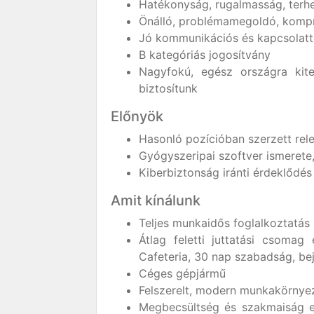
Hatékonyság, rugalmasság, terh
Önálló, problémamegoldó, kompr
Jó kommunikációs és kapcsolat
B kategóriás jogosítvány
Nagyfokú, egész országra kite
biztosítunk
Előnyök
Hasonló pozícióban szerzett rel
Gyógyszeripai szoftver ismerete
Kiberbiztonság iránti érdeklődés
Amit kínálunk
Teljes munkaidős foglalkoztatás
Átlag feletti juttatási csomag 
Cafeteria, 30 nap szabadság, be
Céges gépjármű
Felszerelt, modern munkakörnye
Megbecsültség és szakmaiság eg