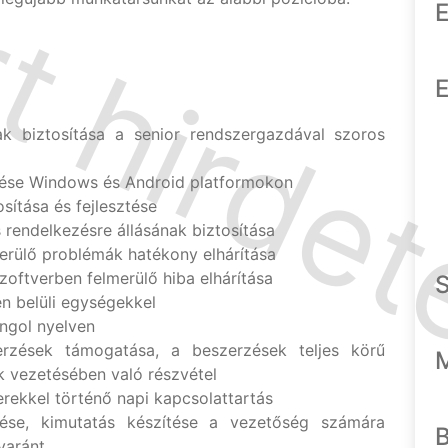
E
E
nak biztosítása a senior rendszergazdával szoros
tése Windows és Android platformokon
osítása és fejlesztése
 rendelkezésre állásának biztosítása
merülő problémák hatékony elhárítása
oftverben felmerülő hiba elhárítása
 belüli egységekkel
angol nyelven
erzések támogatása, a beszerzések teljes körű
k vezetésében való részvétel
nerekkel történő napi kapcsolattartás
ése, kimutatás készítése a vezetőség számára
yaránt