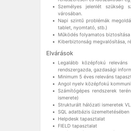
Személyes jelenlét szükség 
városában.
Napi szintű problémák megoldás
tablet, nyomtató, stb.)
Működés folyamatos biztosítása 
Kiberbiztonság megvalósítása, r
Elvárások
Legalább középfokú releváns I
rendszergazda, gazdasági inform
Minimum 5 éves releváns tapaszt
Angol nyelv középfokú kommuni
Számítógépes rendszerek terén
ismerete)
Strukturált hálózati ismeretek 
SQL adatbázis üzemeltetésében sz
Helpdesk tapasztalat
FIELD tapasztalat