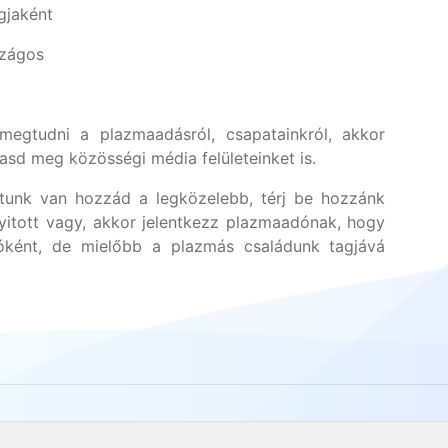
gjaként
szágos
egtudni a plazmaadásról, csapatainkról, akkor
asd meg közösségi média felületeinket is.
unk van hozzád a legközelebb, térj be hozzánk
yitott vagy, akkor jelentkezz plazmaadónak, hogy
óként, de mielőbb a plazmás családunk tagjává