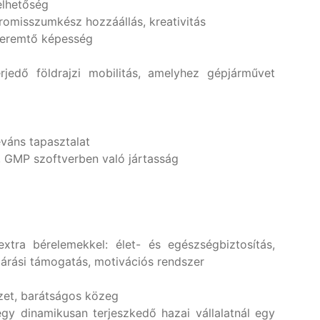
elhetőség
omisszumkész hozzáállás, kreativitás
teremtő képesség
rjedő földrajzi mobilitás, amelyhez gépjárművet
eváns tapasztalat
, GMP szoftverben való jártasság
extra bérelemekkel: élet- és egészségbiztosítás,
járási támogatás, motivációs rendszer
zet, barátságos közeg
y dinamikusan terjeszkedő hazai vállalatnál egy