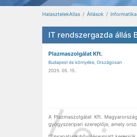
HalasztelekAllas
Állások
Informatik
IT rendszergazda állás
Plazmaszolgálat Kft.
Budapest és környéke
,
Országosan
2025. 05. 15.
A Plazmaszolgálat Kft. Magyarorszá
gyógyszeripari szereplője, amely ors
IT csapatunk bővülése miatt keressük