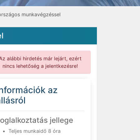
 országos munkavégzéssel
l
Az alábbi hirdetés már lejárt, ezért
nincs lehetőség a jelentkezésre!
Információk az
llásról
oglalkoztatás jellege
Teljes munkaidő 8 óra