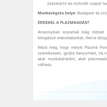
összetartó és motivált csapat ta
Munkavégzés helye:
Budapest és or
ÉRDEKEL A PLAZMAADÁS?
Amennyiben szeretnél még többet m
böngészd weboldalunkat, illetve látog
Nézd meg, hogy melyik Plazma Pont
személyesen, gyűjts benyomást, ha n
akár munkatársként, akár plazmaad
válhass.