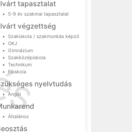
lvárt tapasztalat
5-9 év szakmai tapasztalat
lvárt végzettség
Szakiskola / szakmunkás képző
OKJ
Gimnázium
Szakközépiskola
Technikum
Főiskola
Szükséges nyelvtudás
Angol
Munkarend
Általános
Beosztás