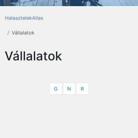
HalasztelekAllas
Vállalatok
Vállalatok
G
N
R