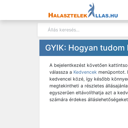
GYIK: Hogyan tudom k
A bejelentkezést követően kattintso
válassza a
Kedvencek
menüpontot. E
kedvencei közé, így később könnyedé
megtekintheti a részletes állásaján
egyszerűen eltávolíthatja azt a ked
számára érdekes álláslehetőségeket