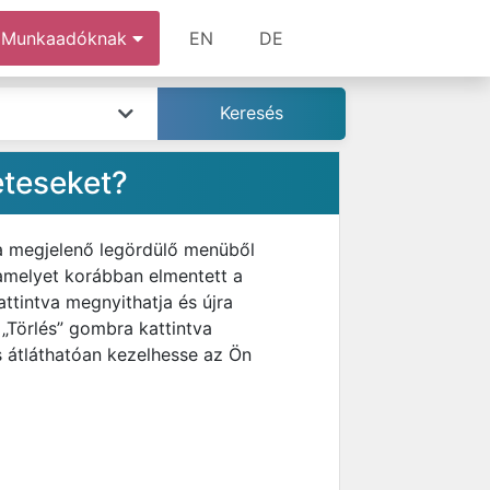
Munkaadóknak
EN
DE
eteseket?
 a megjelenő legördülő menüből
 amelyet korábban elmentett a
ttintva megnyithatja és újra
 „Törlés” gombra kattintva
s átláthatóan kezelhesse az Ön