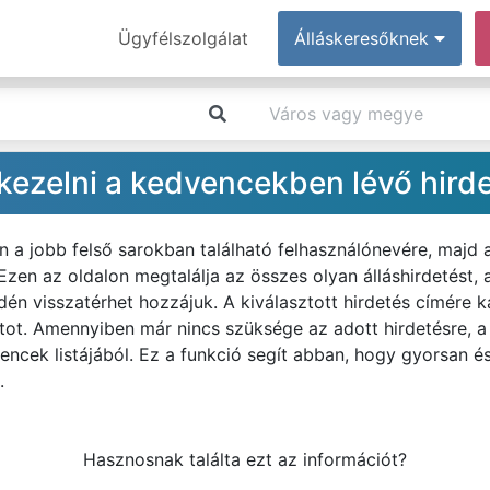
Ügyfélszolgálat
Álláskeresőknek
ezelni a kedvencekben lévő hird
n a jobb felső sarokban található felhasználónevére, majd
zen az oldalon megtalálja az összes olyan álláshirdetést,
n visszatérhet hozzájuk. A kiválasztott hirdetés címére ka
latot. Amennyiben már nincs szüksége az adott hirdetésre, a
vencek listájából. Ez a funkció segít abban, hogy gyorsan é
.
Hasznosnak találta ezt az információt?