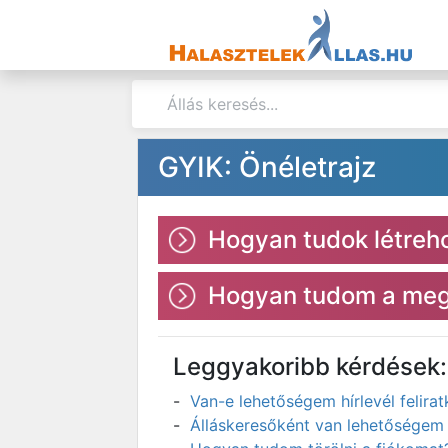
GYIK: Önéletrajz
Hogyan tudok létreho
Hogyan tudom a megl
Leggyakoribb kérdések:
Van-e lehetőségem hírlevél felir
Álláskeresőként van lehetőségem 