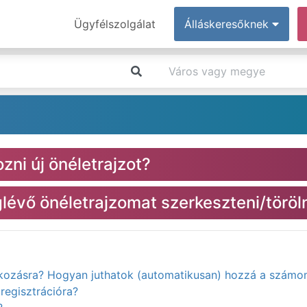
Ügyfélszolgálat
Álláskeresőknek
zni új önéletrajzot?
évő önéletrajzomat szerkeszteni/töröl
atkozásra? Hogyan juthatok (automatikusan) hozzá a számo
regisztrációra?