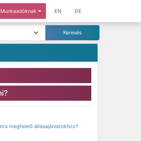
Munkaadóknak
EN
DE
ni?
mra megfelelő állásajánlatokhoz?