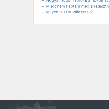
Hogyan tudom törölni a fiókomat
Miért nem kaptam meg a regisztrá
Milyen jelszót válasszak?