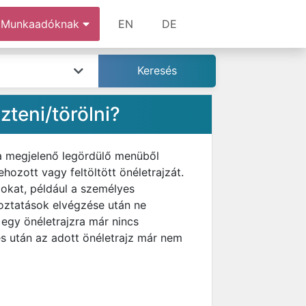
Munkaadóknak
EN
DE
teni/törölni?
 a megjelenő legördülő menüből
ozott vagy feltöltött önéletrajzát.
tokat, például a személyes
oztatások elvégzése után ne
 egy önéletrajzra már nincs
lés után az adott önéletrajz már nem