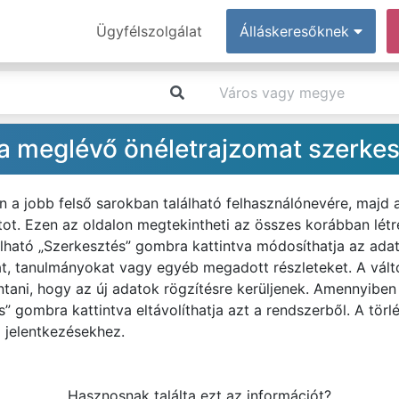
Ügyfélszolgálat
Álláskeresőknek
 meglévő önéletrajzomat szerkesz
n a jobb felső sarokban található felhasználónevére, majd
. Ezen az oldalon megtekintheti az összes korábban létreh
alálható „Szerkesztés” gombra kattintva módosíthatja az ada
t, tanulmányokat vagy egyéb megadott részleteket. A vált
intani, hogy az új adatok rögzítésre kerüljenek. Amennyiben
és” gombra kattintva eltávolíthatja azt a rendszerből. A tör
l jelentkezésekhez.
Hasznosnak találta ezt az információt?