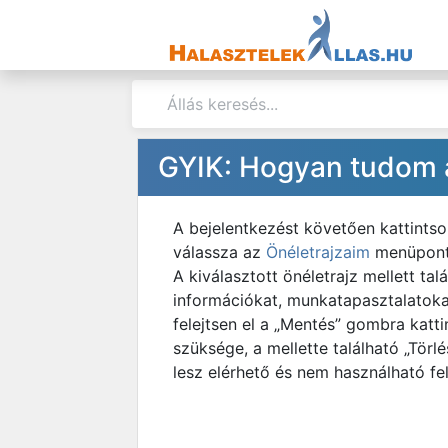
GYIK: Hogyan tudom a
A bejelentkezést követően kattintso
válassza az
Önéletrajzaim
menüpontot
A kiválasztott önéletrajz mellett t
információkat, munkatapasztalatoka
felejtsen el a „Mentés” gombra katt
szüksége, a mellette található „Törl
lesz elérhető és nem használható fe